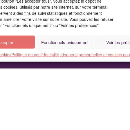
le bouton "Les accepter tous", vous acceptez le dépôt de
ILS NOUS FONT CONFIANCE
 cookies, utilisés par notre site internet, sur votre terminal.
ervent à des fins de suivi statistiques et fonctionnement
 améliorer votre visite sur notre site. Vous pouvez les refuser
ur "Fonctionnels uniquement" ou "Voir les préférences"
ccepter
Fonctionnels uniquement
Voir les pré
cookies
Politique de confidentialité, données personnelles et cookies pou
Setu © 2026. Tous droits réservés