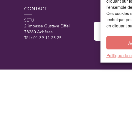
cliquant sur 
l’ensemble des
CONTACT
Ces cookies s
technique pour
SETU
en cliquant s
2 impasse Gustave Eiffel
78260 Achères
Tél : 01 39 11 25 25
A
Politique de 