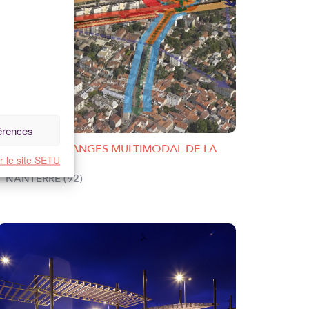
férences
PÔLE D'ÉCHANGES MULTIMODAL DE LA
r le site SETU
GARE DE ...
NANTERRE (92)