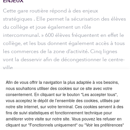
ENJEUX
Cette gare routière répond à des enjeux
stratégiques . Elle permet la sécurisation des élèves
du collège et joue également un rôle
intercommunal. » 600 élèves fréquentent en effet le
collège, et les bus donnent également accès à tous
les commerces de la zone d’activité. Cinq lignes
vont la desservir afin de décongestionner le centre-
ville
À côté de la gare routière, des arrêts dépose-
Afin de vous offrir la navigation la plus adaptée à vos besoins,
minute ont aussi été installés.
nous souhaitons utiliser des cookies sur ce site avec votre
« La mobilité est ce qui rend un territoire attractif. Il
consentement. En cliquant sur le bouton "Les accepter tous",
est important de pouvoir sécuriser les transports en
vous acceptez le dépôt de l’ensemble des cookies, utilisés par
notre site internet, sur votre terminal. Ces cookies servent à des
commun pour les habitants. »
fins de suivi statistiques et fonctionnement technique pour
améliorer votre visite sur notre site. Vous pouvez les refuser en
NATURE DES TRAVAUX
cliquant sur "Fonctionnels uniquement" ou "Voir les préférences"