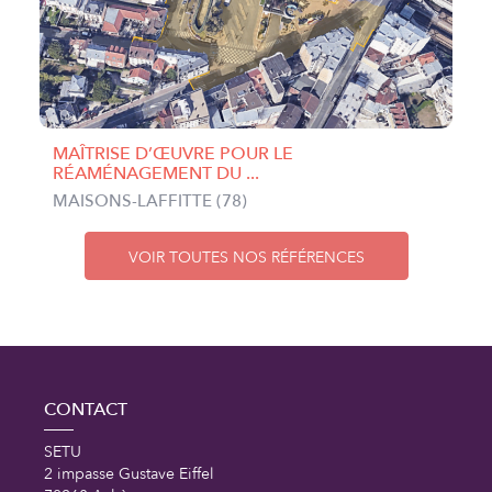
MAÎTRISE D’ŒUVRE POUR LE
RÉAMÉNAGEMENT DU ...
MAISONS-LAFFITTE (78)
VOIR TOUTES NOS RÉFÉRENCES
CONTACT
SETU
2 impasse Gustave Eiffel