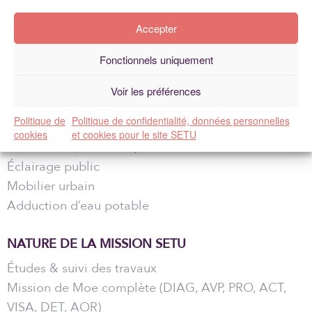
Démolition de voirie
Accepter
Création de chaussée lourde
Création de stationnements
Fonctionnels uniquement
Création quais bus conformes aux exigences de IDF
Mobilité
Voir les préférences
Signalisation horizontale & verticale
Politique de
Politique de confidentialité, données personnelles
Assainissement (canalisations, station de
cookies
et cookies pour le site SETU
refoulement, rétention)
Éclairage public
Mobilier urbain
Adduction d’eau potable
NATURE DE LA MISSION SETU
Études & suivi des travaux
Mission de Moe complète (DIAG, AVP, PRO, ACT,
VISA, DET, AOR)