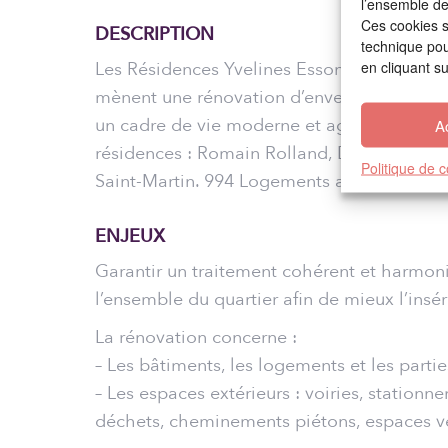
l’ensemble des
Ces cookies s
DESCRIPTION
technique pour
en cliquant s
Les Résidences Yvelines Essonne et la Ville
mènent une rénovation d’envergure pour r
un cadre de vie moderne et agréable. Ce pr
A
résidences : Romain Rolland, Decour-Macé,
Politique de 
Saint-Martin. 994 Logements au total.
ENJEUX
Garantir un traitement cohérent et harmoni
l’ensemble du quartier afin de mieux l’insére
La rénovation concerne :
– Les bâtiments, les logements et les par
– Les espaces extérieurs : voiries, stationn
déchets, cheminements piétons, espaces v