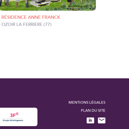
RÉSIDENCE ANNE FRANCK
BÂTIME
ET DES 
OZOIR LA FERRIERE (77)
BOBIGN
MENTIONS LÉGALES
PLAN DU SITE