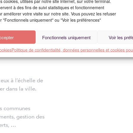
 cookies, utilisés par notre site internet, sur votre terminal.
ervent à des fins de suivi statistiques et fonctionnement
NATURE DE LA MISS
 améliorer votre visite sur notre site. Vous pouvez les refuser
ur "Fonctionnels uniquement" ou "Voir les préférences"
 de Saint-Cyr-l’Ecole
Mission complète de 
edonner aux habitants
des espaces publics ai
ojet intègre 4
ccepter
Fonctionnels uniquement
Voir les pré
 Geldrop, Fontaine-
cookies
Politique de confidentialité, données personnelles et cookies pou
eux à l’échelle de
r dans la ville.
ties communes
ements, gestion des
erts, …