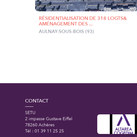
RÉSIDENTIALISATION DE 318 LOGTS&
AMÉNAGEMENT DES ...
AULNAY-SOUS-BOIS (93)
CONTACT
SETU
2 impasse Gustave Eiffel
78260 Achères
Tél : 01 39 11 25 25