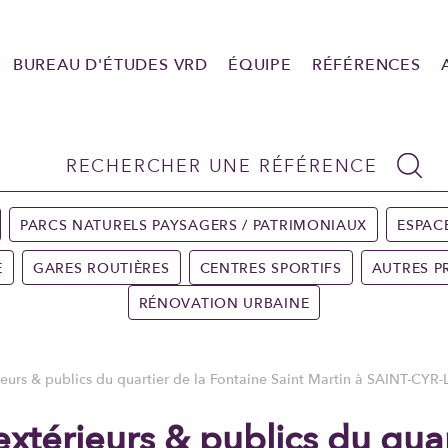
BUREAU D'ÉTUDES VRD
ÉQUIPE
RÉFÉRENCES
PARCS NATURELS PAYSAGERS / PATRIMONIAUX
ESPAC
E
GARES ROUTIÈRES
CENTRES SPORTIFS
AUTRES P
RÉNOVATION URBAINE
ieurs & publics du quartier de la Fontaine Saint Martin à SAINT-CYR
xtérieurs & publics du quar