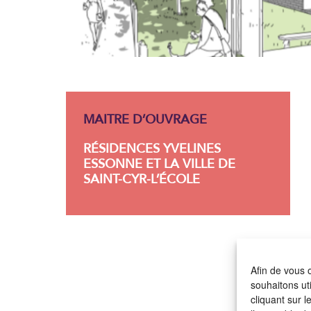
artin
MAITRE D’OUVRAGE
RÉSIDENCES YVELINES
ESSONNE ET LA VILLE DE
SAINT-CYR-L’ÉCOLE
Afin de vous o
souhaitons ut
cliquant sur 