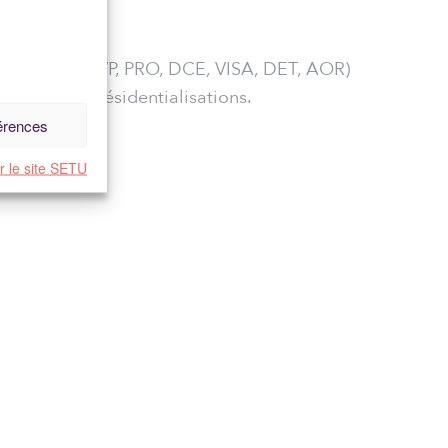
ION SETU
Moe (ESQ, AVP, PRO, DCE, VISA, DET, AOR)
nsi que des résidentialisations.
férences
r le site SETU